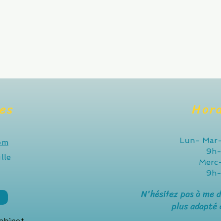
es
Hora
Lun- Mar-
om
9h-
lle
Merc
9h-
N'hésitez pas à me 
plus adapté 
cabinet