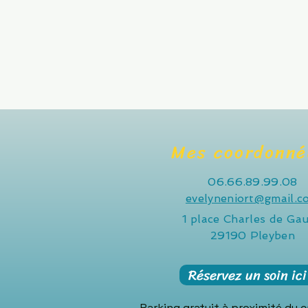
Mes coordonné
06.66.89.99.08
evelyneniort@gmail.c
1 place Charles de Gau
29190 Pleyben
Réservez un soin ici
Parking gratuit à proximité du 