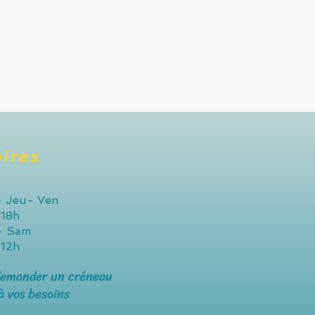
ires
 Jeu- Ven
18h
- Sam
12h
demander un créneau
à vos besoins