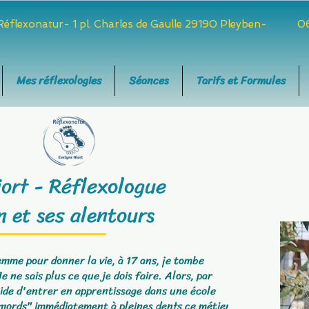
 Réflexonatur- 1 pl. Charles de Gaulle 29190 Pleyben-
06
Mes réflexologies
Séances
Tarifs et Formules
ort - Réflexologue
n et ses alentours
emme pour donner la vie, à 17 ans, je tombe
ne sais plus ce que je dois faire. Alors, par
cide d'entrer en apprentissage dans une école
e "mords" immédiatement à pleines dents ce métier