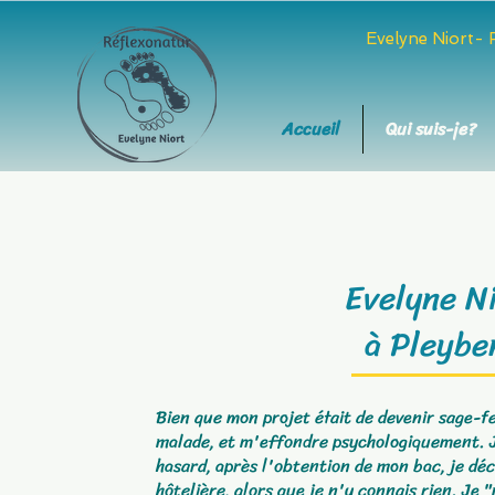
Evelyne Niort-
Accueil
Qui suis-je?
Evelyne Ni
à Pleybe
Bien que mon projet était de devenir sage-f
malade, et m'effondre psychologiquement. Je 
hasard, après l'obtention de mon bac, je dé
hôtelière, alors que je n'y connais rien. J